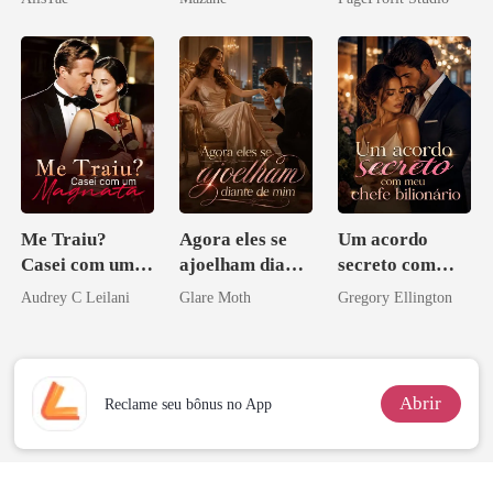
namorado?!
eu a deixei
Me Traiu?
Agora eles se
Um acordo
Casei com um
ajoelham diante
secreto com
Magnata
de mim
meu chefe
Audrey C Leilani
Glare Moth
Gregory Ellington
bilionário
Abrir
Reclame seu bônus no App