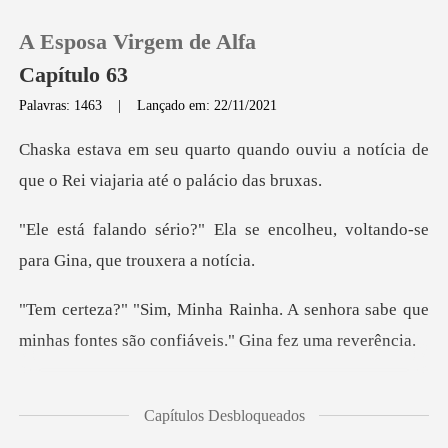
A Esposa Virgem de Alfa
Capítulo 63
Palavras: 1463
|
Lançado em: 22/11/2021
0
o ouviu a notícia de
que o Rei vi
Loja
se encolheu, voltando-se
para
Histórico
senhora sabe que
Sair
minhas fontes são
Baixar App
cama e começo
Capítulos Desbloqueados