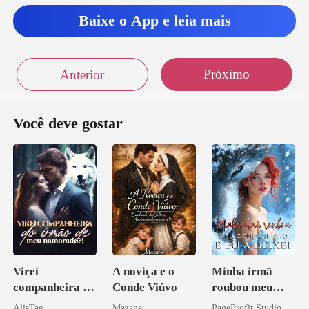
Baixe o App e leia mais
Próximo
Anterior
Você deve gostar
Virei
A noviça e o
Minha irmã
companheira do
Conde Viúvo
roubou meu
irmão de meu
companheiro e
AlisTae
Mazane
PageProfit Studio