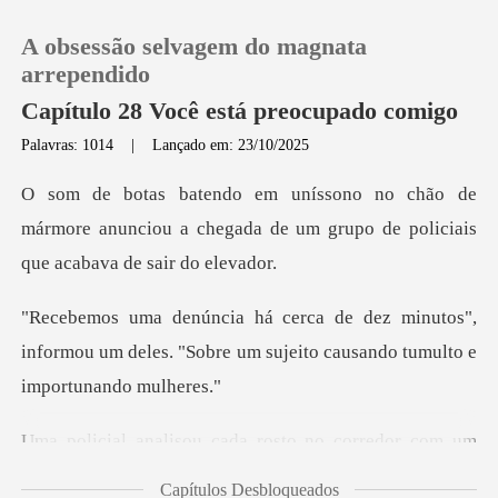
A obsessão selvagem do magnata
arrependido
Capítulo 28 Você está preocupado comigo
Palavras: 1014
|
Lançado em: 23/10/2025
0
de
Loja
mármore anunciou a chegada de um grupo d
Histórico
utos",
informou um deles. "Sobre um sujeito
Sair
Baixar App
rosto no corredor com um
ol
Capítulos Desbloqueados