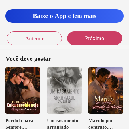
Baixe o App e leia mais
Próximo
Anterior
Você deve gostar
Perdida para
Um casamento
Marido por
Sempre,
arranjado
contrato,