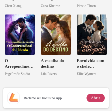
Enlouquecido
amante de
Zhen Xiang
Zana Kheiron
Plastic Thorn
pelo
coração
Arrependiment
o
O
A escolha do
Envolvida com
Arrependiment
destino
o chefe
o do Alfa: O
arrogante
PageProfit Studio
Lila Rivers
Ellie Wynters
Contrato Real
da Híbrida
Abrir
Reclame seu bônus no App