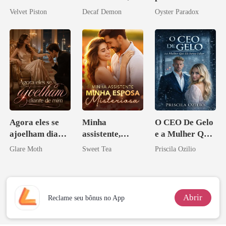
irmã que
agora intocável
Agora me
Velvet Piston
Decaf Demon
Oyster Paradox
ninguém ousa
vejam esmagá-
desafiar
los
Agora eles se
Minha
O CEO De Gelo
ajoelham diante
assistente,
e a Mulher Que
de mim
minha esposa
Ele Jurou Odiar
Glare Moth
Sweet Tea
Priscila Ozilio
misteriosa
Abrir
Reclame seu bônus no App