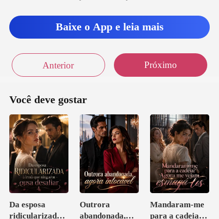
Baixe o App e leia mais
Próximo
Anterior
Você deve gostar
Da esposa
Outrora
Mandaram-me
ridicularizada à
abandonada,
para a cadeia?