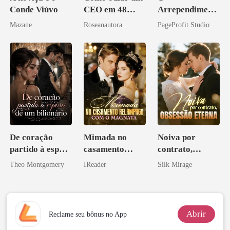
Conde Viúvo
CEO em 48
Arrependiment
horas
o do Alfa: O
Mazane
Roseanautora
PageProfit Studio
Contrato Real
da Híbrida
De coração
Mimada no
Noiva por
partido à esposa
casamento
contrato,
de um bilionário
relâmpago com
obsessão eterna
Theo Montgomery
IReader
Silk Mirage
o magnata
Abrir
Reclame seu bônus no App