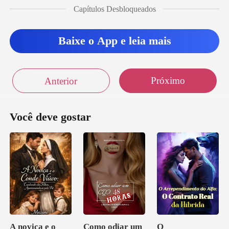
se
Capítulos Desbloqueados
Baixe o App e leia mais
Próximo
Anterior
Você deve gostar
A noviça e o
Como odiar um
O