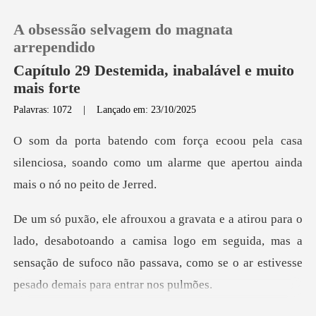
A obsessão selvagem do magnata
arrependido
Capítulo 29 Destemida, inabalável e muito
mais forte
0
Palavras: 1072
|
Lançado em: 23/10/2025
casa
Loja
silenciosa, soando como um alarme que
Histórico
Sair
botoando a camisa logo em seguida, mas a
sensação de sufoco não pas
Baixar App