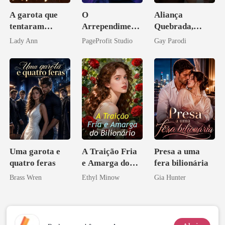
A garota que
O
Aliança
tentaram
Arrependiment
Quebrada,
apagar
o do Alfa: O
Segredos
Lady Ann
PageProfit Studio
Gay Parodi
Contrato Real
Bilionários:
da Híbrida
Veja-me Brilhar
Uma garota e
A Traição Fria
Presa a uma
quatro feras
e Amarga do
fera bilionária
Bilionário
Brass Wren
Ethyl Minow
Gia Hunter