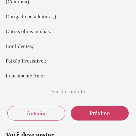
nti
pela le
obras m
iden
Irres
mente
Fim do capítulo
Próximo
Anterior
Você deve gostar