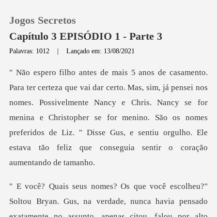
Jogos Secretos
Capítulo 3 EPISÓDIO 1 - Parte 3
Palavras: 1012
|
Lançado em: 13/08/2021
0
s
Loja
nomes. Possivelmente Nancy e Chris. Nancy se for
menina e Christopher se for menino. São os nomes
Histórico
preferidos d
Sair
Baixar App
nsado
exatamente no assunto, apenas citou, falou por alto