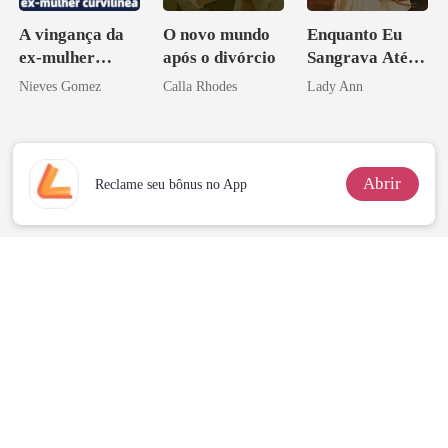
A vingança da
O novo mundo
Enquanto Eu
ex-mulher
após o divórcio
Sangrava Até a
curvilínea
Morte, Ele
Nieves Gomez
Calla Rhodes
Lady Ann
Acendia
Lanternas Para
Ela
Abrir
Reclame seu bônus no App