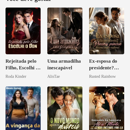
Rejeitada pelo
Uma armadilha
Ex-esposa do
Filho, Escolhi o
inescapável
presidente?
Don
Preciosa
Roda Kinder
AlisTae
Rusted Rainbow
princesa de uma
família
mafiosa!