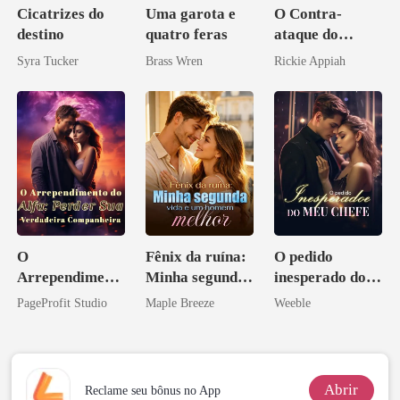
Cicatrizes do
Uma garota e
O Contra-
destino
quatro feras
ataque do
Bilionário
Syra Tucker
Brass Wren
Rickie Appiah
Disfarçado
O
Fênix da ruína:
O pedido
Arrependiment
Minha segunda
inesperado do
o do Alfa:
vida e um
meu chefe
PageProfit Studio
Maple Breeze
Weeble
Perder Sua
homem melhor
Verdadeira
Companheira
Abrir
Reclame seu bônus no App