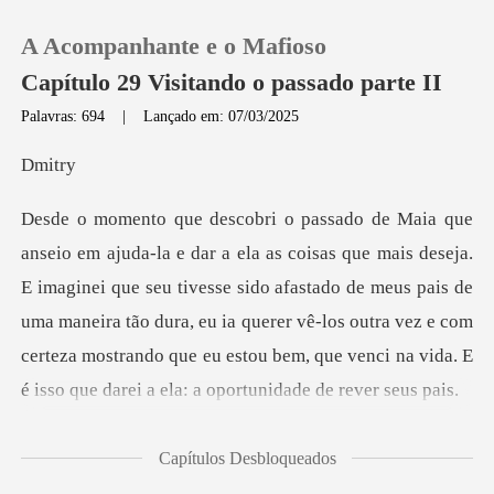
A Acompanhante e o Mafioso
Capítulo 29 Visitando o passado parte II
Palavras: 694
|
Lançado em: 07/03/2025
0
it
Loja
aginei que seu tivesse sido afastado de meus pais de
Histórico
uma maneira tão dura, eu ia querer vê-los outra vez e com
Sair
ce
Baixar App
u
Capítulos Desbloqueados