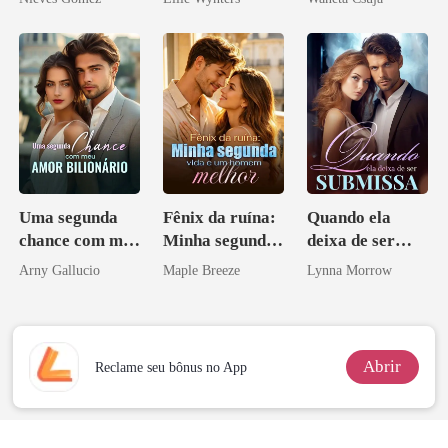
Melhor Amiga
Uma segunda
Fênix da ruína:
Quando ela
chance com meu
Minha segunda
deixa de ser
amor bilionário
vida e um
submissa
Arny Gallucio
Maple Breeze
Lynna Morrow
homem melhor
Abrir
Reclame seu bônus no App