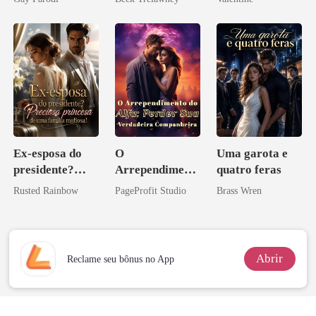
Bilionários:
minha ex-
Veja-me Brilhar
esposa
Ex-esposa do
O
Uma garota e
presidente?
Arrependiment
quatro feras
Preciosa
o do Alfa:
Rusted Rainbow
PageProfit Studio
Brass Wren
princesa de uma
Perder Sua
família
Verdadeira
mafiosa!
Companheira
Abrir
Reclame seu bônus no App