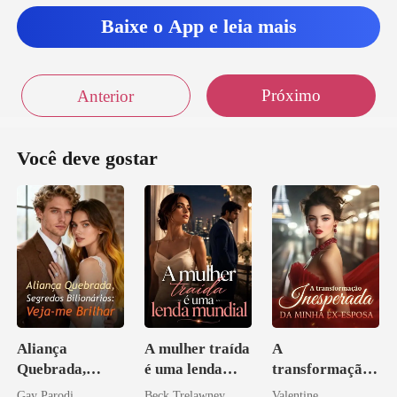
Baixe o App e leia mais
Próximo
Anterior
Você deve gostar
Aliança
A mulher traída
A
Quebrada,
é uma lenda
transformação
Segredos
mundial
inesperada da
Gay Parodi
Beck Trelawney
Valentine