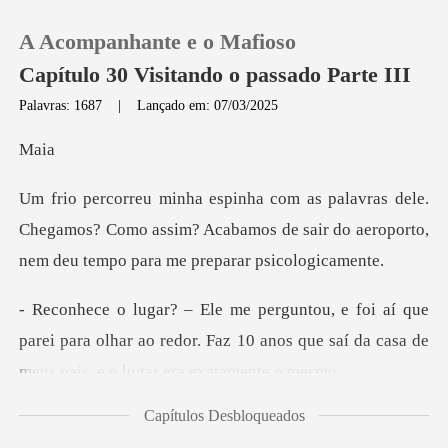
A Acompanhante e o Mafioso
Capítulo 30 Visitando o passado Parte III
Palavras: 1687
|
Lançado em: 07/03/2025
0
a
e.
Loja
Chegamos? Como assim? Acabamos de sair do aeropo
Histórico
e
Sair
parei para olhar ao redor. Faz 10 anos que saí da
Baixar App
Capítulos Desbloqueados
ão de terr