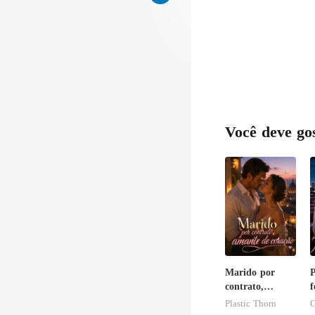
Pa
Você deve go
Marido por
P
contrato,
f
amante de
Plastic Thorn
G
coração