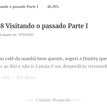
tando o passado Parte I
|
48.28%
8 Visitando o passado Parte I
Lançado em: 07/03/2025
i a Dmitry qu
ir ao
 não. –
á irr
—— Capítulo Bloqueado ——