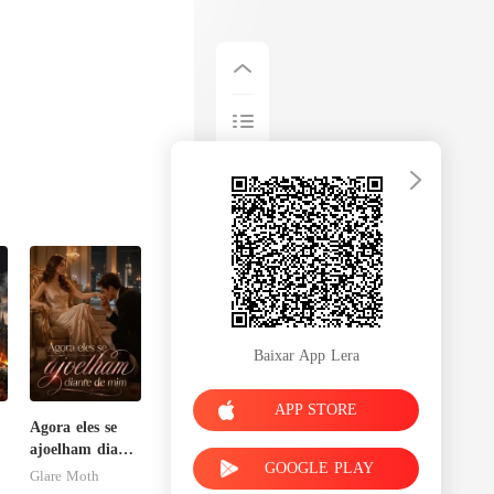
s quando seus
Baixar App Lera
APP STORE
Agora eles se
ajoelham diante
GOOGLE PLAY
de mim
Glare Moth