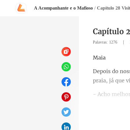
A Acompanhante e o Mafioso
/
Capítulo 28 Visi
Capítulo 2
|
Palavras: 1276
a
praia, já que v
hor
or
de l