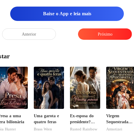
veis vão ficar as mulhere
Baixe o App e leia mais
Anterior
Próximo
star
resa a uma
Uma garota e
Ex-esposa do
Virgem
era bilionária
quatro feras
presidente?
Sequestrada
Preciosa
pelo Mafioso
ia Hunter
Brass Wren
Rusted Rainbow
Armotizei
princesa de
Psicopata :