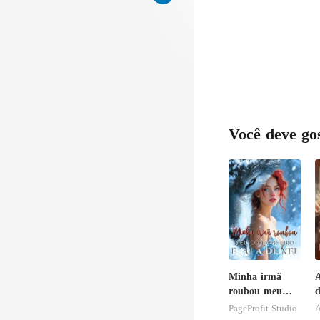
Você deve go
Minha irmã
A
roubou meu
d
companheiro e
r
PageProfit Studio
A
eu a deixei