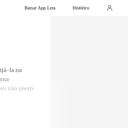
Baixar App Lera
Histórico
 uma
 eu não quero