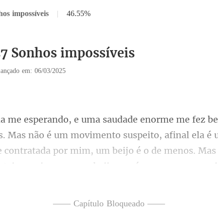
hos impossíveis
|
46.55%
27 Sonhos impossíveis
ançado em: 06/03/2025
peito, afinal ela é
contratada por mim, um beijo é o de menos. Mas
ste
—— Capítulo Bloqueado ——