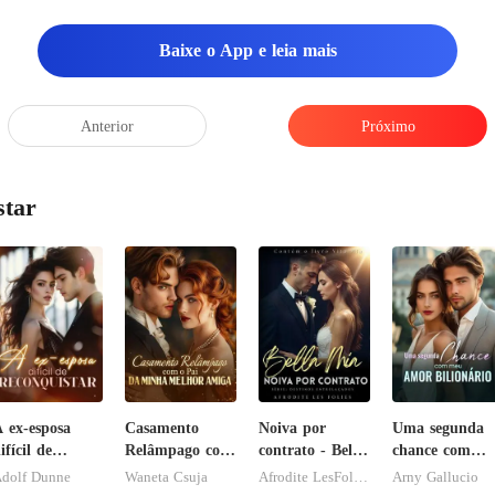
Baixe o App e leia mais
Anterior
Próximo
star
 ex-esposa
Casamento
Noiva por
Uma segunda
ifícil de
Relâmpago com
contrato - Bella
chance com
econquistar
o Pai da Minha
Mia
meu amor
dolf Dunne
Waneta Csuja
Afrodite LesFolies
Arny Gallucio
Melhor Amiga
bilionário