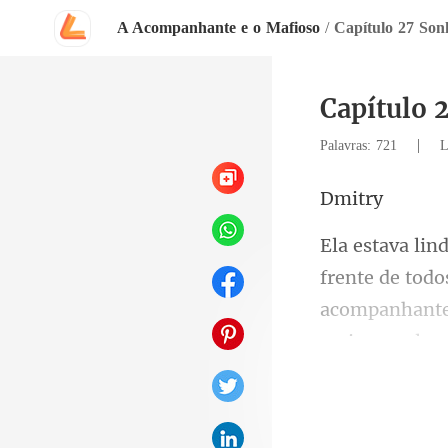
A Acompanhante e o Mafioso
/
Capítulo 27 Son
Capítulo 
|
Palavras: 721
L
it
acompanhante 
mais que ela e