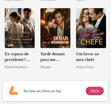
os príncipes
licantropos
Ex-esposa do
Tarde demais
Um favor ao
presidente?
para me
meu chefe
Preciosa
reconquistar!
Rusted Rainbow
IReader
Souza Souza
princesa de uma
família
mafiosa!
Abrir
Reclame seu bônus no App