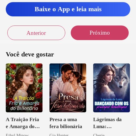
Baixe o App e leia mais
Próximo
Anterior
Você deve gostar
A Traição Fria
Presa a uma
Lágrimas da
e Amarga do
fera bilionária
Luna:
Bilionário
Dançando com
Ethyl Minow
Gia Hunter
Cherie