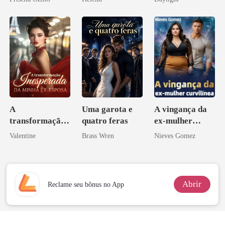
novamente
A
Uma garota e
A vingança da
transformação
quatro feras
ex-mulher
inesperada da
curvilínea
Valentine
Brass Wren
Nieves Gomez
minha ex-
esposa
Abrir
Reclame seu bônus no App