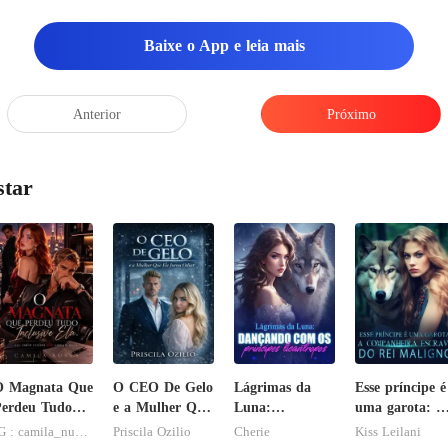
Baixe o App e leia mais
Anterior
Próximo
star
O Magnata Que
O CEO De Gelo
Lágrimas da
Esse príncipe é
erdeu Tudo
e a Mulher Que
Luna:
uma garota: A
nclusive Ela
Ele Jurou
Dançando com
companheira
IG : camila_nuness2
Priscila Ozilio
Cherie
Kiss Leilani
Odiar
os príncipes
escrava do rei