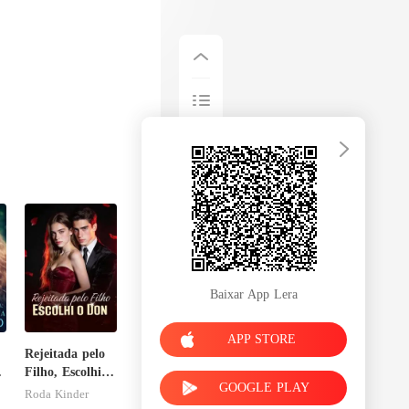
Baixar App Lera
APP STORE
Rejeitada pelo
Filho, Escolhi o
GOOGLE PLAY
Don
Roda Kinder