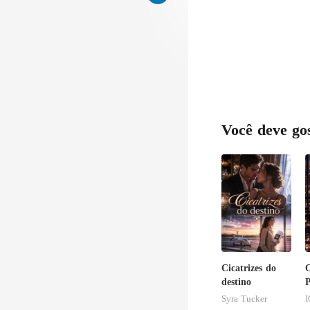
Você deve go
Cicatrizes do
destino
P
I
Syra Tucker