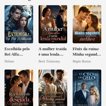
Escolhida pelo
A mulher traída
Fênix da ruína:
Rei Alfa
é uma lenda
Minha segunda
Amaldiçoado
mundial
vida e um
Helenn
Beck Trelawney
Maple Breeze
homem melhor