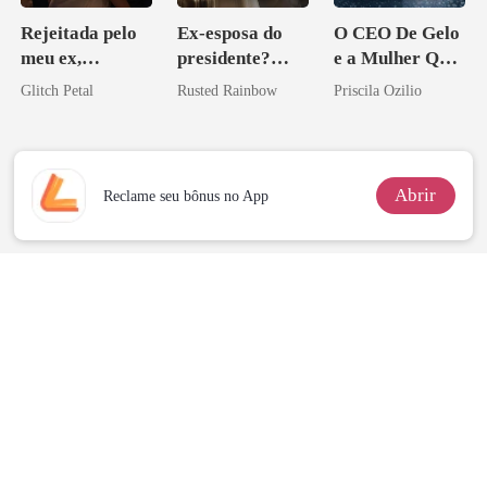
Rejeitada pelo
Ex-esposa do
O CEO De Gelo
meu ex,
presidente?
e a Mulher Que
desejada pelo
Preciosa
Ele Jurou Odiar
Glitch Petal
Rusted Rainbow
Priscila Ozilio
pai dele
princesa de uma
família
mafiosa!
Abrir
Reclame seu bônus no App