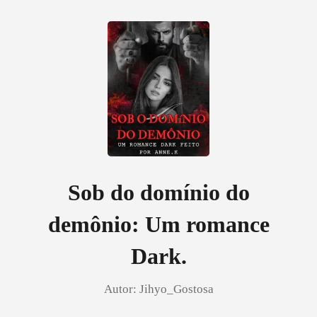
0
Loja
Histórico
Sob do domínio do
demônio: Um romance
Sair
Dark.
Baixar App
Autor:
Jihyo_Gostosa