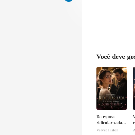
Você deve go
Da esposa
V
ridicularizada à
c
irmã que
i
Velvet Piston
A
ninguém ousa