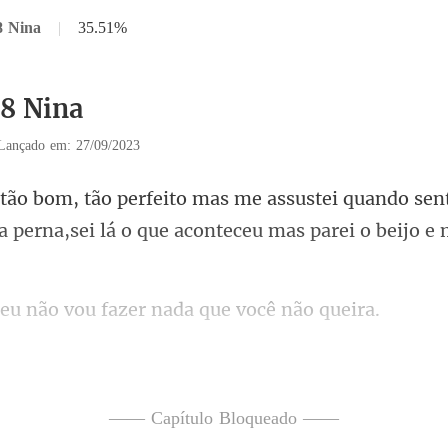
8 Nina
|
35.51%
38 Nina
Lançado em: 27/09/2023
quando sen
 perna,sei lá o qu
ão vou fazer nada
e levanto da ca
instintivo, agora eu vou arr
—— Capítulo Bloqueado ——