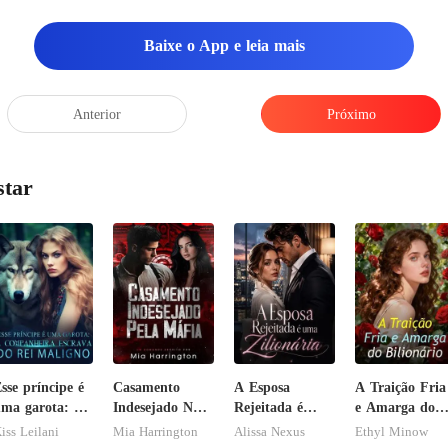
Baixe o App e leia mais
Anterior
Próximo
star
sse príncipe é
Casamento
A Esposa
A Traição Fria
ma garota: A
Indesejado Na
Rejeitada é
e Amarga do
ompanheira
Máfia
uma Zilionária
Bilionário
iss Leilani
Mia Harrington
Alissa Nexus
Ethyl Minow
scrava do rei