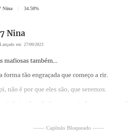
7 Nina
|
34.58%
37 Nina
Lançado em: 27/09/2023
s mafiosa
orma tão engraçad
não é por que ele
a que tudo aconteceu até aq
inventado tantas coisas,mais
—— Capítulo Bloqueado ——