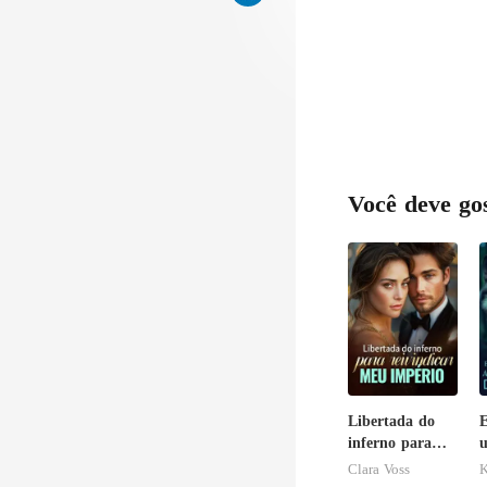
pi
Você deve go
Libertada do
E
inferno para
u
reivindicar meu
c
Clara Voss
K
império
e