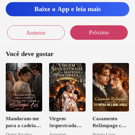
Baixe o App e leia mais
Próximo
Anterior
Você deve gostar
Mandaram-me
Virgem
Casamento
para a cadeia?
Sequestrada
Relâmpago com
Agora me
pelo Mafioso
o Pai da Minha
Oyster Paradox
Armotizei
Waneta Csuja