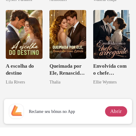
vejam esmagá-
Psicopata :
Melhor Amiga
los
CONTRATO
DE SANGUE
A escolha do
Queimada por
Envolvida com
destino
Ele, Renascida
o chefe
como Estrela
arrogante
Lila Rivers
Thalia
Ellie Wynters
Abrir
Reclame seu bônus no App