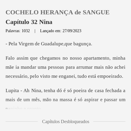
COCHELO HERANÇA de SANGUE
Capítulo 32 Nina
Palavras: 1032
|
Lançado em: 27/09/2023
0
de Guadalupe
Loja
e ia mandar uma pessoas para arrumar mais não achei
ne
Histórico
casa fechada a
Sair
mais de um mês, mão na mass
Baixar App
Capítulos Desbloqueados
la arr