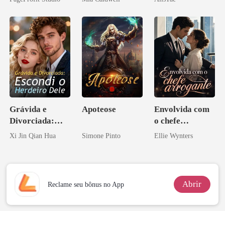
Contrato Real
namorado?!
da Híbrida
Grávida e
Apoteose
Envolvida com
Divorciada:
o chefe
Escondi o
arrogante
Xi Jin Qian Hua
Simone Pinto
Ellie Wynters
Herdeiro Dele
Abrir
Reclame seu bônus no App