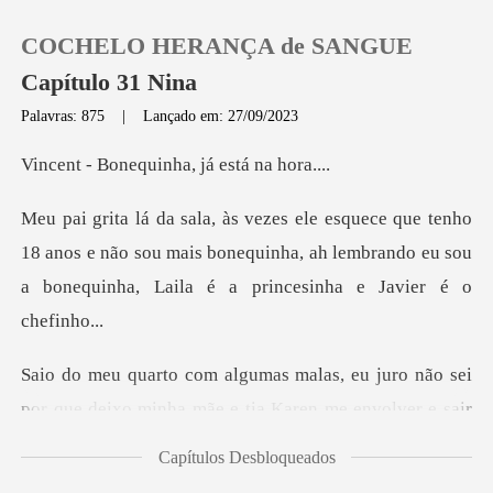
COCHELO HERANÇA de SANGUE
Capítulo 31 Nina
Palavras: 875
|
Lançado em: 27/09/2023
0
equinha, já e
Loja
18 anos e não sou mais bonequinha, ah lembrando eu sou
a
Histórico
Sair
não sei
por que deixo minha mãe e tia Karen
Baixar App
Capítulos Desbloqueados