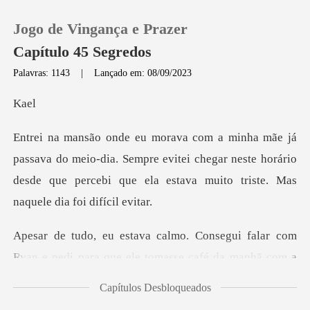
Jogo de Vingança e Prazer
Capítulo 45 Segredos
Palavras: 1143
|
Lançado em: 08/09/2023
0
a
Loja
eio-dia. Sempre evitei chegar neste horário
desde que percebi q
Histórico
Sair
m
Ryan e pedi para que ele tomasse café da manhã c
Baixar App
Capítulos Desbloqueados