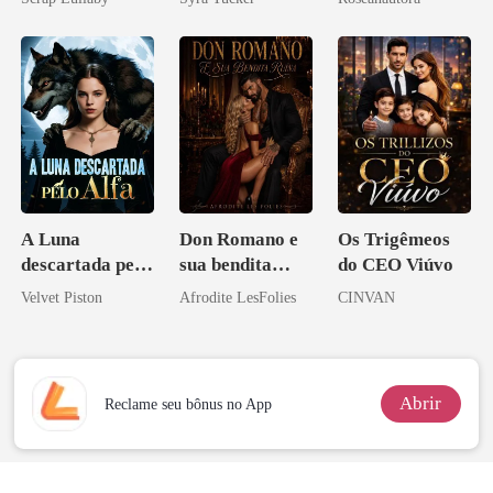
A Luna
Don Romano e
Os Trigêmeos
descartada pelo
sua bendita
do CEO Viúvo
Alfa
ruína
Velvet Piston
Afrodite LesFolies
CINVAN
Abrir
Reclame seu bônus no App