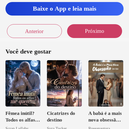
Baixe o App e leia mais
Próximo
Anterior
Você deve gostar
Fêmea inútil?
Cicatrizes do
A babá é a mais
Todos os alfas
destino
nova obsessão
me querem!
do CEO
Scrap Lullaby
Syra Tucker
Roseanautora