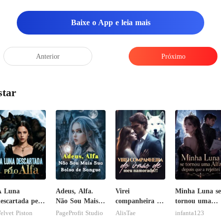
Baixe o App e leia mais
Anterior
Próximo
star
A Luna
Adeus, Alfa.
Virei
Minha Luna se
escartada pelo
Não Sou Mais
companheira do
tornou uma
lfa
Sua Bolsa de
irmão de meu
Alfa depois qu
elvet Piston
PageProfit Studio
AlisTae
infanta123
Sangue
namorado?!
a rejeitei