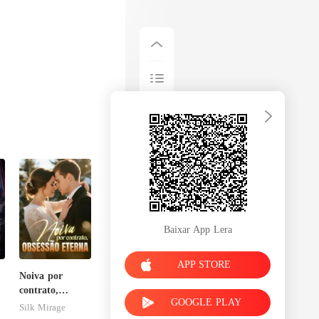
Baixar App Lera
APP STORE
Noiva por
contrato,
GOOGLE PLAY
e
obsessão eterna
Silk Mirage