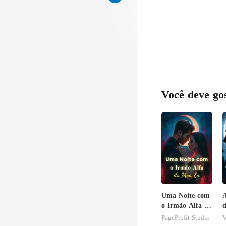
Você deve go
Uma Noite com
o Irmão Alfa do
d
Meu Ex
A
PageProfit Studio
V