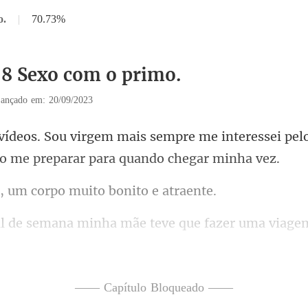
o.
|
70.73%
58 Sexo com o primo.
ançado em: 20/09/2023
re me interessei pel
m corpo muito bo
iagem
 separados e meu pai Mora
—— Capítulo Bloqueado ——