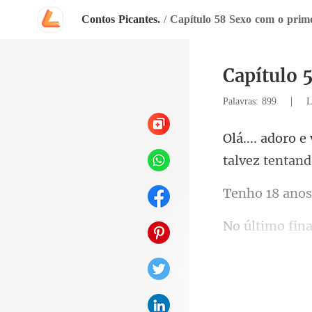
Contos Picantes.
/
Capítulo 58 Sexo com o prim
Capítulo 
|
Palavras: 899
L
talvez tentan
meus pais são