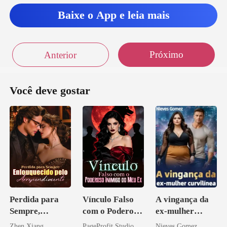
Baixe o App e leia mais
Próximo
Anterior
Você deve gostar
Perdida para
Vínculo Falso
A vingança da
Sempre,
com o Poderoso
ex-mulher
Enlouquecido
Inimigo do Meu
curvilínea
Zhen Xiang
PageProfit Studio
Nieves Gomez