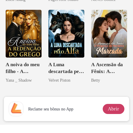
pelo
Ex
Arrependiment
o
A noiva do meu
A Luna
A Ascensão da
filho - A
descartada pelo
Fênix: A
Redenção do
Alfa
Vingança da
Yana _ Shadow
Velvet Piston
Betty
grego
Herdeira
Marcada
Abrir
Reclame seu bônus no App