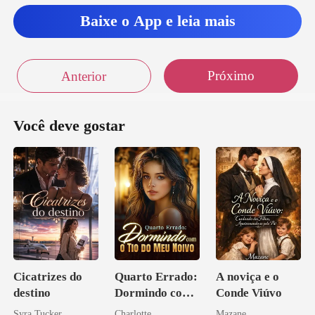
Baixe o App e leia mais
Próximo
Anterior
Você deve gostar
Cicatrizes do
Quarto Errado:
A noviça e o
destino
Dormindo com
Conde Viúvo
o Tio do Meu
Syra Tucker
Charlotte
Mazane