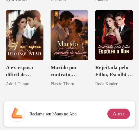
Noivo
A ex-esposa
Marido por
Rejeitada pelo
difícil de
contrato,
Filho, Escolhi o
reconquistar
amante de
Don
Adolf Dunne
Plastic Thorn
Roda Kinder
coração
Abrir
Reclame seu bônus no App