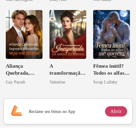
Acendia
Lanternas Para
Ela
Aliança
A
Fêmea inútil?
Quebrada,
transformação
Todos os alfas
Segredos
inesperada da
me querem!
Gay Parodi
Valentine
Scrap Lullaby
Bilionários:
minha ex-
Veja-me Brilhar
esposa
Abrir
Reclame seu bônus no App