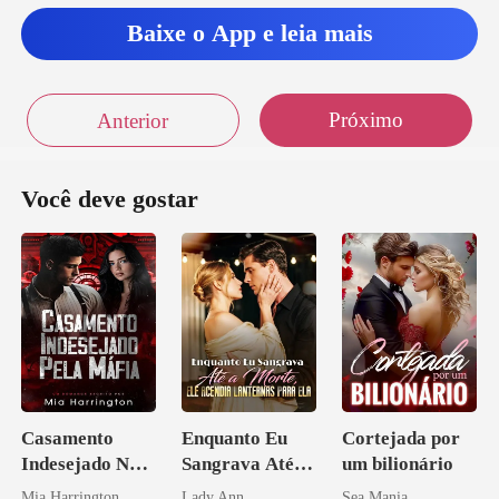
Baixe o App e leia mais
Próximo
Anterior
Você deve gostar
Casamento
Enquanto Eu
Cortejada por
Indesejado Na
Sangrava Até a
um bilionário
Máfia
Morte, Ele
Mia Harrington
Lady Ann
Sea Mania