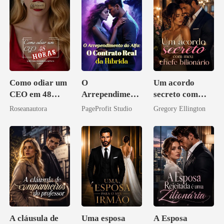
Como odiar um
O
Um acordo
CEO em 48
Arrependiment
secreto com
horas
o do Alfa: O
meu chefe
Roseanautora
PageProfit Studio
Gregory Ellington
Contrato Real
bilionário
da Híbrida
A cláusula de
Uma esposa
A Esposa