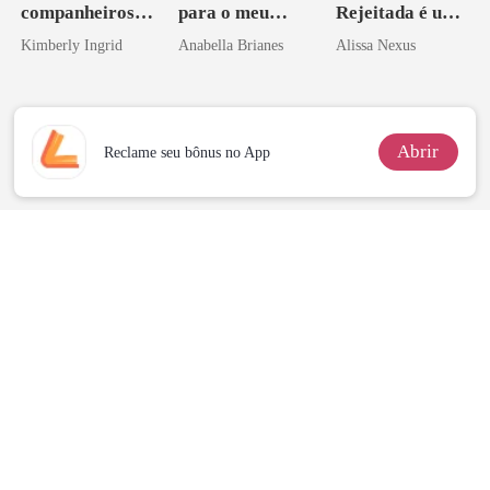
companheiros
para o meu
Rejeitada é uma
do professor
irmão
Zilionária
Kimberly Ingrid
Anabella Brianes
Alissa Nexus
Abrir
Reclame seu bônus no App