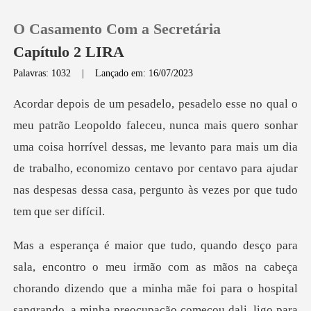
O Casamento Com a Secretária
Capítulo 2 LIRA
Palavras: 1032
|
Lançado em: 16/07/2023
0
ro sonhar
Loja
uma coisa horrível dessas, me levanto para mais um dia
de trabalho, economizo centavo po
Histórico
Sair
Baixar App
chorando dizendo que a minha mãe foi para o hospital
sangrando, a minha preocupação começou dali, l