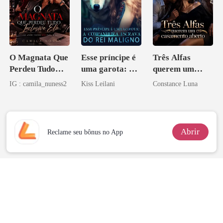
O Magnata Que
Esse príncipe é
Três Alfas
Perdeu Tudo
uma garota: A
querem um
Inclusive Ela
companheira
casamento
IG : camila_nuness2
Kiss Leilani
Constance Luna
escrava do rei
aberto
maligno
Abrir
Reclame seu bônus no App