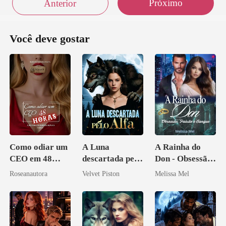
Próximo
Anterior
Você deve gostar
Como odiar um
A Luna
A Rainha do
CEO em 48
descartada pelo
Don - Obsessão,
horas
Alfa
Paixão e Sangue
Roseanautora
Velvet Piston
Melissa Mel