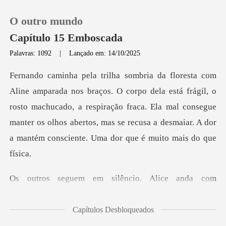
O outro mundo
Capítulo 15 Emboscada
Palavras: 1092
|
Lançado em: 14/10/2025
0
está frágil, o
Loja
rosto machucado, a respiração fraca. Ela mal consegue
manter os olhos abertos,
Histórico
Sair
êncio. Alice anda com
Baixar App
d
Capítulos Desbloqueados