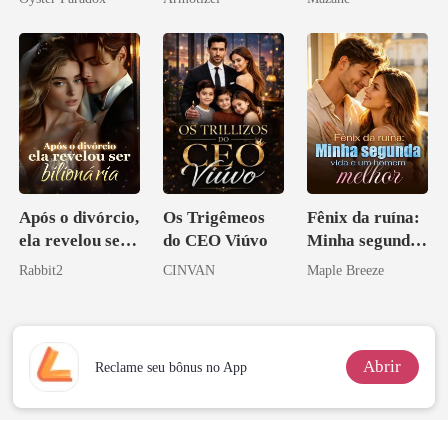
vejam esmagá-
Psicopata :
los
CONTRATO
DE SANGUE
Após o divórcio,
Os Trigêmeos
Fênix da ruína:
ela revelou ser
do CEO Viúvo
Minha segunda
bilionária
vida e um
Rabbit2
CINVAN
Maple Breeze
homem melhor
Abrir
Reclame seu bônus no App