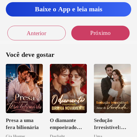
Baixe o App e leia mais
Próximo
Anterior
Você deve gostar
Presa a uma
O diamante
Sedução
fera bilionária
empoeirado
Irresistível:
brilha
Amar de
Gia Hunter
Daylight
Uma