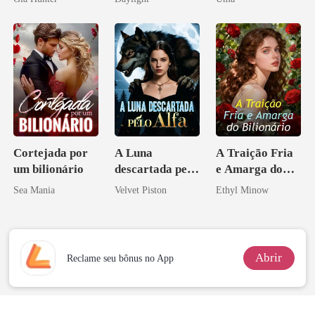
novamente
Verdade
Cortejada por
A Luna
A Traição Fria
um bilionário
descartada pelo
e Amarga do
Alfa
Bilionário
Sea Mania
Velvet Piston
Ethyl Minow
Abrir
Reclame seu bônus no App