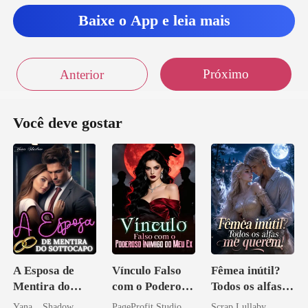
Baixe o App e leia mais
Próximo
Anterior
Você deve gostar
A Esposa de
Vínculo Falso
Fêmea inútil?
Mentira do
com o Poderoso
Todos os alfas
Sottocapo
Inimigo do Meu
me querem!
Yana _ Shadow
PageProfit Studio
Scrap Lullaby