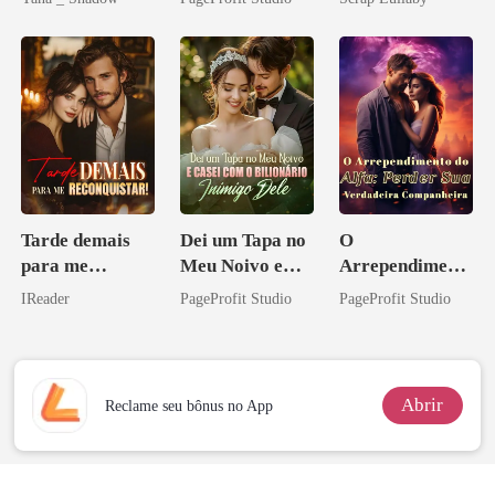
Ex
Tarde demais
Dei um Tapa no
O
para me
Meu Noivo e
Arrependiment
reconquistar!
Casei com o
o do Alfa:
IReader
PageProfit Studio
PageProfit Studio
Bilionário
Perder Sua
Inimigo Dele
Verdadeira
Companheira
Abrir
Reclame seu bônus no App