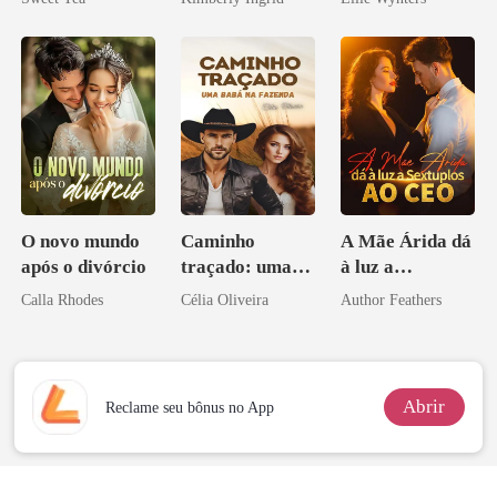
misteriosa
O novo mundo
Caminho
A Mãe Árida dá
após o divórcio
traçado: uma
à luz a
babá na fazenda
Sextuplos ao
Calla Rhodes
Célia Oliveira
Author Feathers
CEO
Abrir
Reclame seu bônus no App