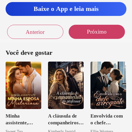
Baixe o App e leia mais
Próximo
Anterior
Você deve gostar
Minha
A cláusula de
Envolvida com
assistente,
companheiros
o chefe
minha esposa
do professor
arrogante
Sweet Tea
Kimberly Ingrid
Ellie Wynters