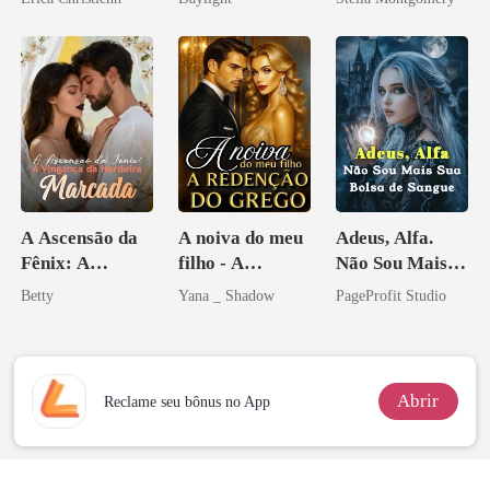
minha vida
novamente
A Ascensão da
A noiva do meu
Adeus, Alfa.
Fênix: A
filho - A
Não Sou Mais
Vingança da
Redenção do
Sua Bolsa de
Betty
Yana _ Shadow
PageProfit Studio
Herdeira
grego
Sangue
Marcada
Abrir
Reclame seu bônus no App