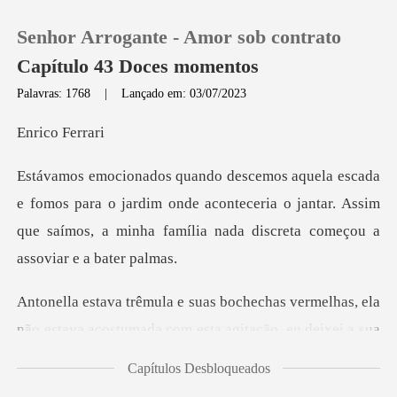
Senhor Arrogante - Amor sob contrato
Capítulo 43 Doces momentos
Palavras: 1768
|
Lançado em: 03/07/2023
0
co F
Loja
ra o jardim onde aconteceria o jantar. Assim
que saímos, a min
Histórico
Sair
as, ela
não estava acostumada com esta agitação,
Baixar App
Capítulos Desbloqueados