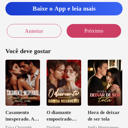
Baixe o App e leia mais
Próximo
Anterior
Você deve gostar
Casamento
O diamante
Hora de deixar
inesperado. A
empoeirado
de ser tola
noite que mudou
brilha
Érica Christiehh
Daylight
Stella Montgomery