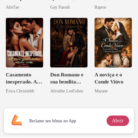
Segredos
Reivindicada
AlisTae
Gay Parodi
Raptor
Bilionários:
pelo Lycan
Veja-me Brilhar
Casamento
Don Romano e
A noviça e o
inesperado. A
sua bendita
Conde Viúvo
noite que mudou
ruína
Érica Christiehh
Afrodite LesFolies
Mazane
minha vida
Abrir
Reclame seu bônus no App