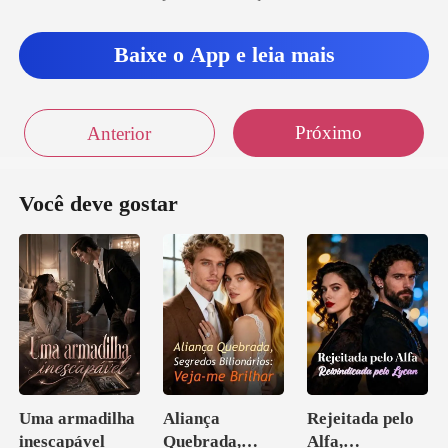
Baixe o App e leia mais
Próximo
Anterior
Você deve gostar
Uma armadilha
Aliança
Rejeitada pelo
inescapável
Quebrada,
Alfa,