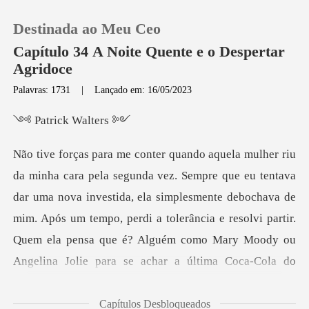
Destinada ao Meu Ceo
Capítulo 34 A Noite Quente e o Despertar
Agridoce
Palavras: 1731
|
Lançado em: 16/05/2023
0
ick Wa
Loja
Histórico
dar uma nova investida, ela simplesmente debochava de
mim. Após um tempo, perdi a tolerância e resolvi parti
Sair
Baixar App
Capítulos Desbloqueados