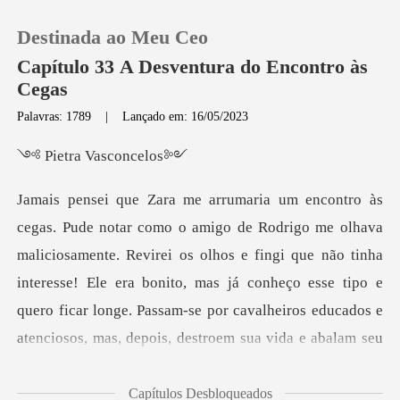
Destinada ao Meu Ceo
Capítulo 33 A Desventura do Encontro às
Cegas
Palavras: 1789
|
Lançado em: 16/05/2023
0
a Vasco
Loja
Histórico
osamente. Revirei os olhos e fingi que não tinha
interesse! Ele era bonito, mas já conheço esse tipo e
Sair
quero
Baixar App
Capítulos Desbloqueados