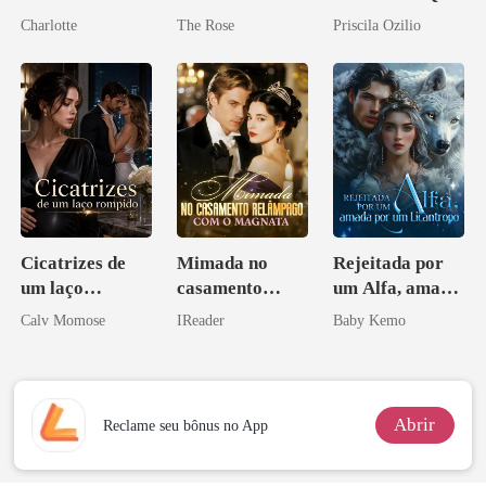
o Tio do Meu
Ele Jurou Odiar
Charlotte
The Rose
Priscila Ozilio
Noivo
Cicatrizes de
Mimada no
Rejeitada por
um laço
casamento
um Alfa, amada
rompido
relâmpago com
por um
Calv Momose
IReader
Baby Kemo
o magnata
Licantropo
Abrir
Reclame seu bônus no App