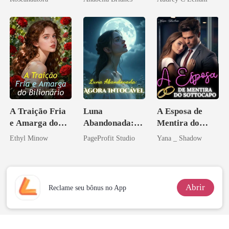
A Traição Fria
Luna
A Esposa de
e Amarga do
Abandonada:
Mentira do
Bilionário
Agora Intocável
Sottocapo
Ethyl Minow
PageProfit Studio
Yana _ Shadow
Abrir
Reclame seu bônus no App