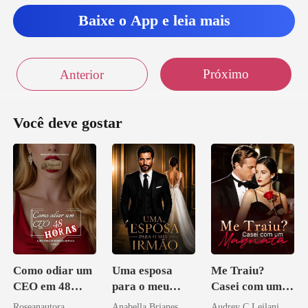
Baixe o App e leia mais
Próximo
Anterior
Você deve gostar
Como odiar um
Uma esposa
Me Traiu?
CEO em 48
para o meu
Casei com um
horas
irmão
Magnata
Roseanautora
Anabella Brianes
Audrey C Leilani