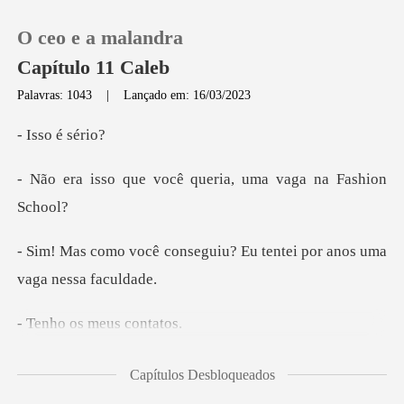
O ceo e a malandra
Capítulo 11 Caleb
Palavras: 1043
|
Lançado em: 16/03/2023
0
o é s
você queria, uma va
Loja
Histórico
eguiu? Eu tentei por anos
Sair
os meus
Baixar App
Capítulos Desbloqueados
fado acertou em cheio, com certeza mandou investigar