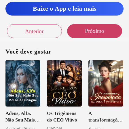
a
Baixe o App e leia mais
Próximo
Anterior
Você deve gostar
Adeus, Alfa.
Os Trigêmeos
A
Não Sou Mais
do CEO Viúvo
transformação
Sua Bolsa de
inesperada da
PageProfit Studio
CINVAN
Valentine