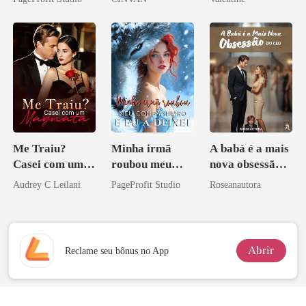
Sangue
minha ex-
esposa
Me Traiu?
Minha irmã
A babá é a mais
Casei com um
roubou meu
nova obsessão
Magnata
companheiro e
do CEO
Audrey C Leilani
PageProfit Studio
Roseanautora
eu a deixei
Abrir
Reclame seu bônus no App