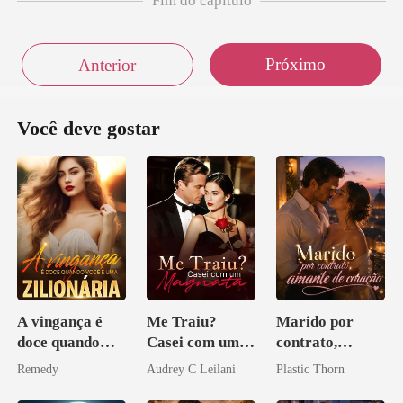
Fim do capítulo
Próximo
Anterior
Você deve gostar
A vingança é
Me Traiu?
Marido por
doce quando
Casei com um
contrato,
você é uma
Magnata
amante de
Remedy
Audrey C Leilani
Plastic Thorn
zilionária
coração