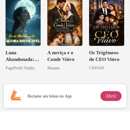
Luna
A noviça e o
Os Trigêmeos
Abandonada:
Conde Viúvo
do CEO Viúvo
Agora Intocável
PageProfit Studio
Mazane
CINVAN
Abrir
Reclame seu bônus no App