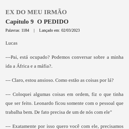
EX DO MEU IRMÃO
Capítulo 9 O PEDIDO
Palavras: 1184
|
Lançado em: 02/03/2023
0
u
mos conversar sobre a min
Loja
Histórico
nsioso. Como estão
Sair
que ser feito. Leonardo ficou somente com o pessoal
Baixar App
ê com ele, precisamos