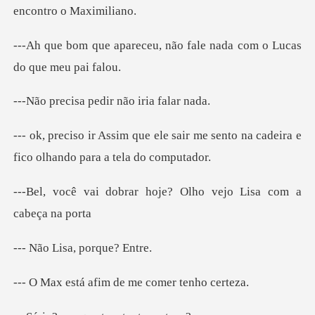
u, não fale nada com o Lu
a pedir não i
sair me sento na cadeira e
fico o
r hoje? Olho vejo Lisa
isa, porq
afim de me come