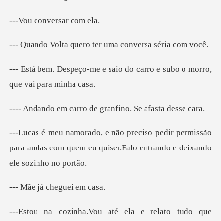
onversar
uero ter uma conve
o carro e subo o morro,
que vai p
rro de granfino. S
permissão
para andas com quem eu quiser.Fal
á cheguei
Vou até ela e relato