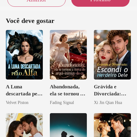
Você deve gostar
A Luna
Abandonada,
Grávida e
descartada pelo
ela se tornou a
Divorciada:
Alfa
noiva do arqui-
Escondi o
Velvet Piston
Fading Signal
Xi Jin Qian Hua
inimigo do ex
Herdeiro Dele