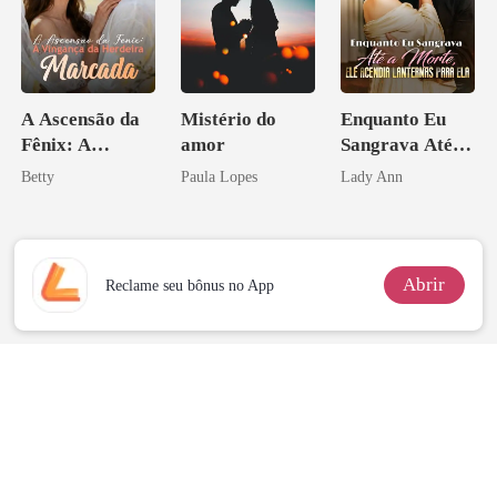
A Ascensão da
Mistério do
Enquanto Eu
Fênix: A
amor
Sangrava Até a
Vingança da
Morte, Ele
Betty
Paula Lopes
Lady Ann
Herdeira
Acendia
Marcada
Lanternas Para
Ela
Abrir
Reclame seu bônus no App