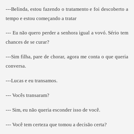
atamento e foi descoberto a
te
senhora igual a vovó. Séri
chorar, agora me conta
e eu tr
cês tr
queria esconde
rteza que tomou