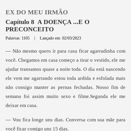
EX DO MEU IRMÃO
Capítulo 8 A DOENÇA ...E O
PRECONCEITO
Palavras: 1105
|
Lançado em: 02/03/2023
0
Loja
dar transamos quase a noite toda. O dia está nascendo
Histórico
ele vem me agarrando estou toda ardida e esfolada mais
não
Sair
Baixar App
Conversa com sua mãe para
v