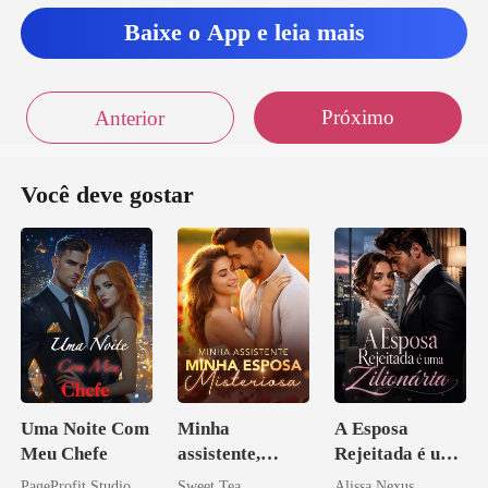
go a
Baixe o App e leia mais
Próximo
Anterior
Você deve gostar
Uma Noite Com
Minha
A Esposa
Meu Chefe
assistente,
Rejeitada é uma
minha esposa
Zilionária
PageProfit Studio
Sweet Tea
Alissa Nexus