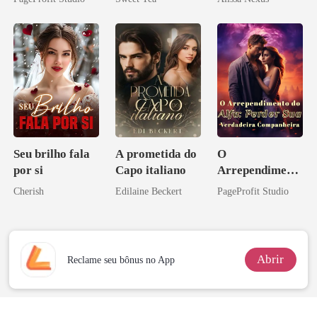
misteriosa
Seu brilho fala
A prometida do
O
por si
Capo italiano
Arrependiment
o do Alfa:
Cherish
Edilaine Beckert
PageProfit Studio
Perder Sua
Verdadeira
Companheira
Abrir
Reclame seu bônus no App