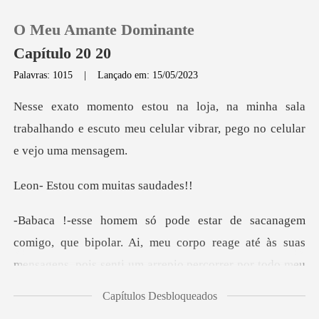
O Meu Amante Dominante
Capítulo 20 20
Palavras: 1015
|
Lançado em: 15/05/2023
0
a sala
trabalhando e escuto meu celular vi
Loja
com muitas
Histórico
Sair
que bipolar. Ai, meu corpo reage até às suas
mensagens,
Baixar App
Capítulos Desbloqueados