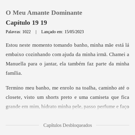
O Meu Amante Dominante
Capítulo 19 19
Palavras: 1022
|
Lançado em: 15/05/2023
0
aixo cozinhando com ajuda da minha irmã. Chamei a
Loja
Manuel
Histórico
Sair
e, visto um shorts preto e uma camiseta que fica
grande em m
Baixar App
Capítulos Desbloqueados