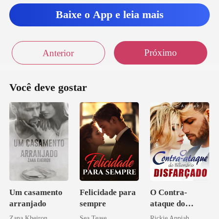
Baixe o App e leia mais
Próximo
Anterior
Você deve gostar
Um casamento
Felicidade para
O Contra-
arranjado
sempre
ataque do
Bilionário
Zana Kheiron
Sea Tease
Rickie Appiah