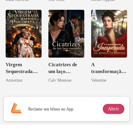
Disfarçado
Virgem
Cicatrizes de
A
Sequestrada
um laço
transformação
pelo Mafioso
rompido
inesperada da
Armotizei
Calv Momose
Valentine
Psicopata :
minha ex-
CONTRATO
esposa
DE SANGUE
Abrir
Reclame seu bônus no App