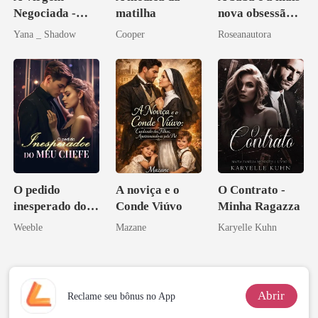
Negociada -
matilha
nova obsessão
Uma flor para o
do CEO
Yana _ Shadow
Cooper
Roseanautora
Don
O pedido
A noviça e o
O Contrato -
inesperado do
Conde Viúvo
Minha Ragazza
meu chefe
Weeble
Mazane
Karyelle Kuhn
Abrir
Reclame seu bônus no App