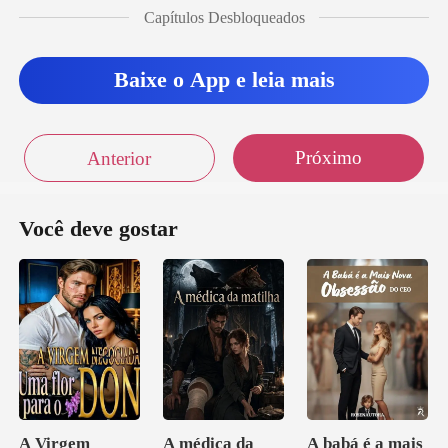
Capítulos Desbloqueados
Baixe o App e leia mais
Próximo
Anterior
Você deve gostar
A Virgem
A médica da
A babá é a mais