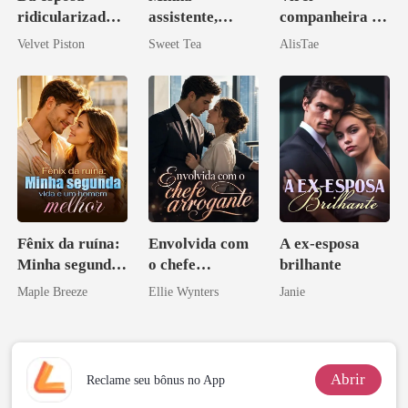
ridicularizada à
assistente,
companheira do
irmã que
minha esposa
irmão de meu
Velvet Piston
Sweet Tea
AlisTae
ninguém ousa
misteriosa
namorado?!
desafiar
Fênix da ruína:
Envolvida com
A ex-esposa
Minha segunda
o chefe
brilhante
vida e um
arrogante
Maple Breeze
Ellie Wynters
Janie
homem melhor
Abrir
Reclame seu bônus no App