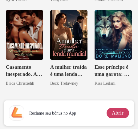
CEO
Casamento
A mulher traída
Esse príncipe é
inesperado. A
é uma lenda
uma garota: A
noite que mudou
mundial
companheira
Érica Christiehh
Beck Trelawney
Kiss Leilani
minha vida
escrava do rei
maligno
Abrir
Reclame seu bônus no App