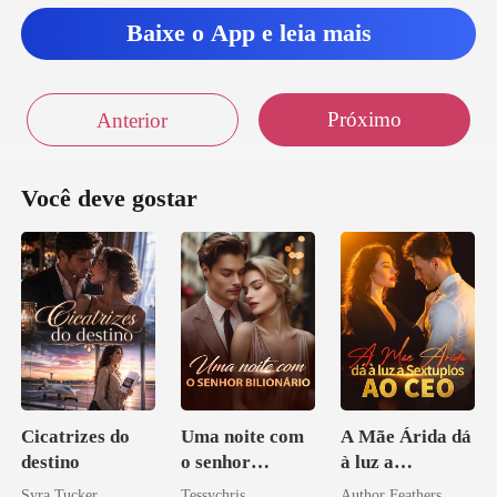
Baixe o App e leia mais
Próximo
Anterior
Você deve gostar
Cicatrizes do
Uma noite com
A Mãe Árida dá
destino
o senhor
à luz a
Bilionário
Sextuplos ao
Syra Tucker
Tessychris
Author Feathers