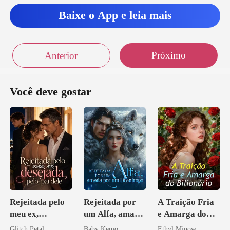
Baixe o App e leia mais
Próximo
Anterior
Você deve gostar
Rejeitada pelo
Rejeitada por
A Traição Fria
meu ex,
um Alfa, amada
e Amarga do
desejada pelo
por um
Bilionário
Glitch Petal
Baby Kemo
Ethyl Minow