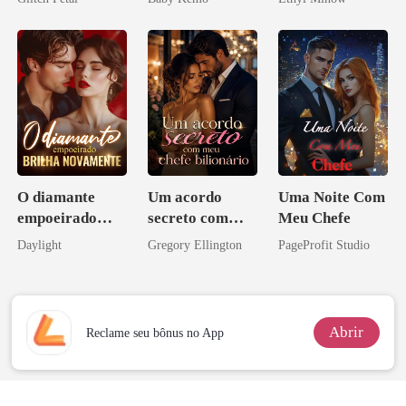
pai dele
Licantropo
O diamante
Um acordo
Uma Noite Com
empoeirado
secreto com
Meu Chefe
brilha
meu chefe
Daylight
Gregory Ellington
PageProfit Studio
novamente
bilionário
Abrir
Reclame seu bônus no App