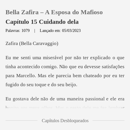
Bella Zafira – A Esposa do Mafioso
Capítulo 15 Cuidando dela
Palavras: 1079
|
Lançado em: 05/03/2023
0
Bella Ca
Loja
cido comigo. Não que eu devesse satisfações
para Marcello. Mas ele
Histórico
Sair
onal e ele era
bonito aos meus olhos. Ma
Baixar App
Capítulos Desbloqueados