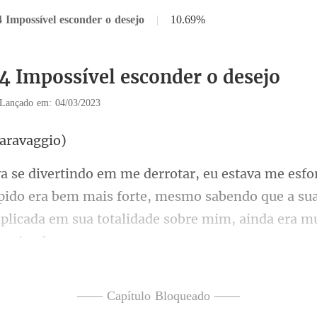
4 Impossível esconder o desejo
|
10.69%
14 Impossível esconder o desejo
Lançado em: 04/03/2023
Ca
pido era bem mais forte, mesmo sabendo que a sua
plicad
ez no chão e com um sor
—— Capítulo Bloqueado ——