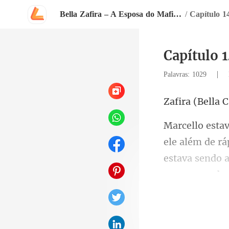
Bella Zafira – A Esposa do Mafioso
/
Capítulo 1
Capítulo 
|
Palavras: 1029
Bella 
de rá
estava sendo a