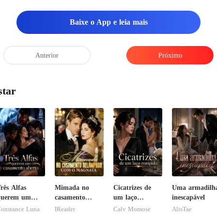
Baixe o App e leia mais
Anterior
Próximo
star
rês Alfas
Mimada no
Cicatrizes de
Uma armadilh
querem um
casamento
um laço
inescapável
asamento
relâmpago com
rompido
onstance Luna
IReader
Calv Momose
AlisTae
berto
o magnata