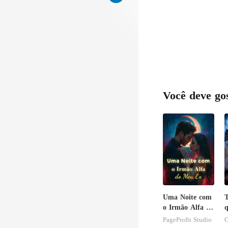
Você deve go
Uma Noite com
T
o Irmão Alfa do
Meu Ex
c
PageProfit Studio
C
a