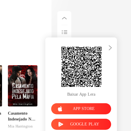
Baixar App Lera
APP STORE
a
Casamento
Indesejado Na
GOOGLE PLAY
Máfia
Mia Harrington