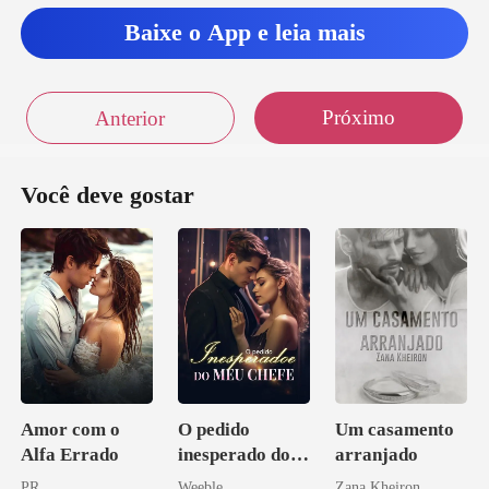
Baixe o App e leia mais
Próximo
Anterior
Você deve gostar
Amor com o
O pedido
Um casamento
Alfa Errado
inesperado do
arranjado
meu chefe
PR
Weeble
Zana Kheiron