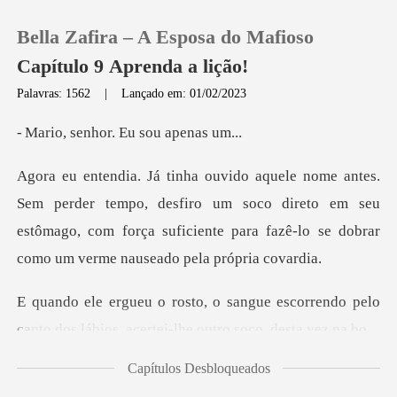
Bella Zafira – A Esposa do Mafioso
Capítulo 9 Aprenda a lição!
Palavras: 1562
|
Lançado em: 01/02/2023
0
hor. Eu sou
Loja
mpo, desfiro um soco direto em seu
estômago, com força suficiente p
Histórico
Sair
escorrendo pelo
canto dos lábios, ac
Baixar App
Capítulos Desbloqueados