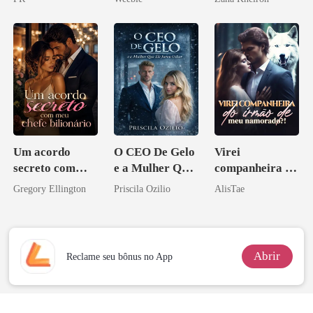
Um acordo
O CEO De Gelo
Virei
secreto com
e a Mulher Que
companheira do
meu chefe
Ele Jurou Odiar
irmão de meu
Gregory Ellington
Priscila Ozilio
AlisTae
bilionário
namorado?!
Abrir
Reclame seu bônus no App