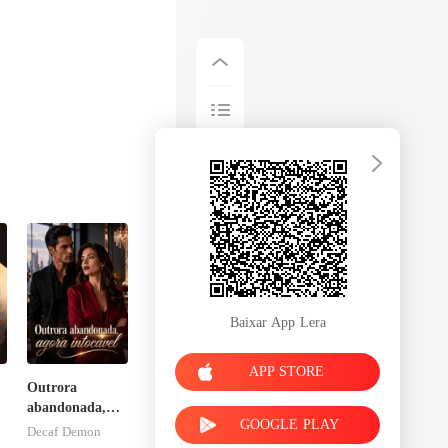
Baixar App Lera
APP STORE
Outrora
abandonada,
GOOGLE PLAY
agora intocável
Decaf Demon