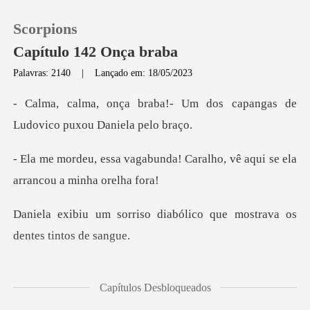
Scorpions
Capítulo 142 Onça braba
Palavras: 2140
|
Lançado em: 18/05/2023
0
- Um dos capangas de
Ludovi
Loja
nda! Caralho, vê aqui se ela
Histórico
diabólico que mostrava o
Sair
Baixar App
urcho e enfiar no meio do
Capítulos Desbloqueados