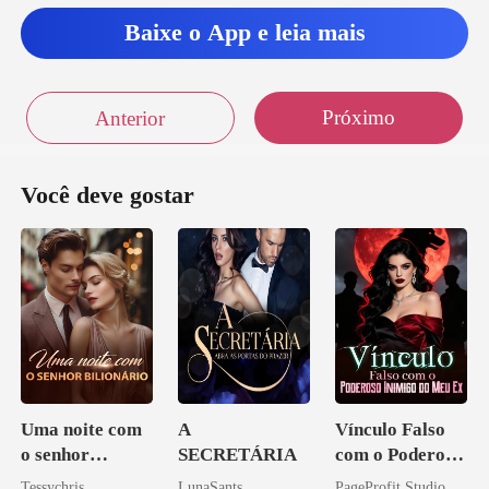
ndo de
Baixe o App e leia mais
Próximo
Anterior
Você deve gostar
Uma noite com
A
Vínculo Falso
o senhor
SECRETÁRIA
com o Poderoso
Bilionário
Inimigo do Meu
Tessychris
LunaSants
PageProfit Studio