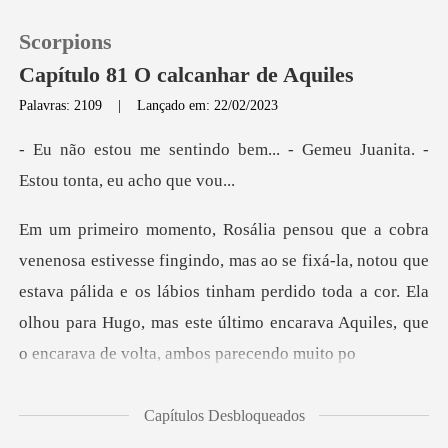
Scorpions
Capítulo 81 O calcanhar de Aquiles
Palavras: 2109
|
Lançado em: 22/02/2023
0
em... - Gemeu Juanita. -
Est
Loja
e fixá-la, notou que
Histórico
estava pálida e os lábios tinham perdido toda a cor. Ela
Sair
olhou para
Baixar App
Capítulos Desbloqueados