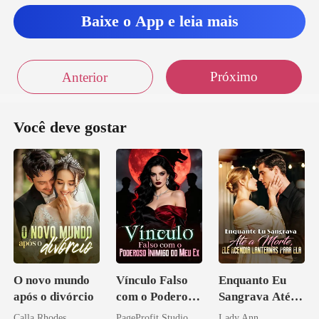
Baixe o App e leia mais
Próximo
Anterior
Você deve gostar
O novo mundo
Vínculo Falso
Enquanto Eu
após o divórcio
com o Poderoso
Sangrava Até a
Inimigo do Meu
Morte, Ele
Calla Rhodes
PageProfit Studio
Lady Ann