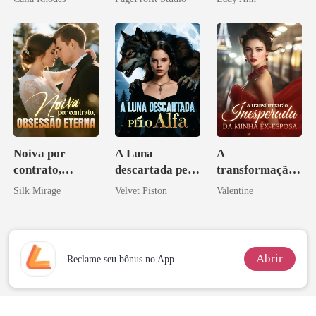
Ex
Acendia
Lanternas Para
Ela
Noiva por
A Luna
A
contrato,
descartada pelo
transformação
obsessão eterna
Alfa
inesperada da
Silk Mirage
Velvet Piston
Valentine
minha ex-
esposa
Abrir
Reclame seu bônus no App