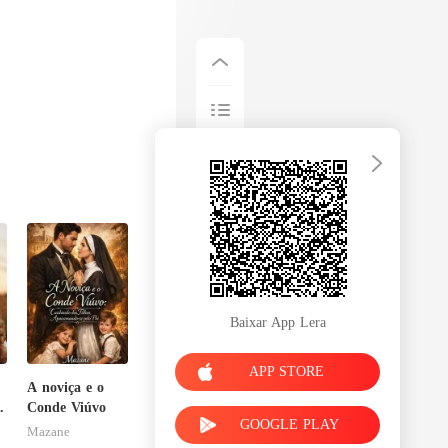
Baixar App Lera
APP STORE
A noviça e o
Conde Viúvo
GOOGLE PLAY
Mazane