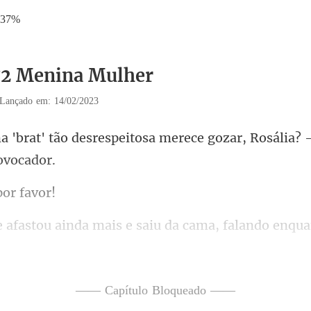
.37%
72 Menina Mulher
Lançado em: 14/02/2023
espeitosa merece gozar, Rosáli
p
da cama, falando enquan
—— Capítulo Bloqueado ——