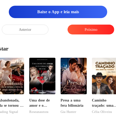
para ele, pupilas
Baixe o App e leia mais
, mo
Anterior
Próximo
star
Abandonada,
Uma dose de
Presa a uma
Caminho
la se tornou a
amor e o
fera bilionária
traçado: uma
oiva do arqui-
coração de um
babá na
ading Signal
Roseanautora
Gia Hunter
Célia Oliveira
nimigo do ex
CEO, por favor
fazenda