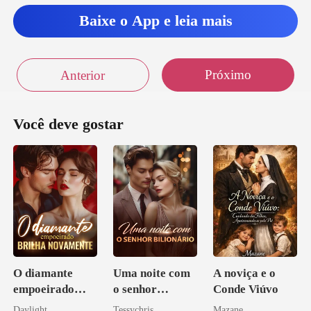
Baixe o App e leia mais
Próximo
Anterior
Você deve gostar
O diamante
Uma noite com
A noviça e o
empoeirado
o senhor
Conde Viúvo
brilha
Bilionário
Daylight
Tessychris
Mazane