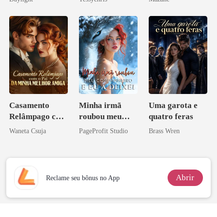
novamente
Casamento
Minha irmã
Uma garota e
Relâmpago com
roubou meu
quatro feras
o Pai da Minha
companheiro e
Waneta Csuja
PageProfit Studio
Brass Wren
Melhor Amiga
eu a deixei
Abrir
Reclame seu bônus no App